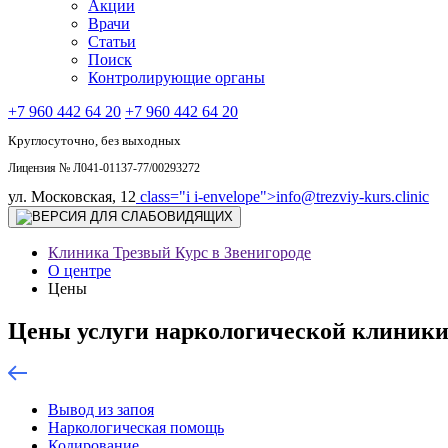
Акции
Врачи
Статьи
Поиск
Контролирующие органы
+7 960 442 64 20
+7 960 442 64 20
Круглосуточно, без выходных
Лицензия № Л041-01137-77/00293272
ул. Московская, 12
class="i i-envelope">
info@trezviy-kurs.clinic
Клиника Трезвый Курс в Звенигороде
О центре
Цены
Цены услуги наркологической клиники
Вывод из запоя
Наркологическая помощь
Кодирование