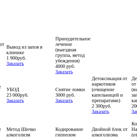
Принудительное
от
лечение
Вывод из запоя в
(выездная
клинике
группа, метод
1 900руб.
убеждения)
Заказать
4000 руб.
Заказать
Детоксикация от
Де
наркотиков
от
е
УБОД
Снятие ломки
(очищение
(в
23 000руб.
3000 руб.
капельницей и
за
Заказать
Заказать
препаратами)
ка
2 300руб.
20
Заказать
За
Ко
е
Метод Шичко
Кодирование
Двойной блок от
На
алкоголизм
гипнозом
алкоголизма
(о