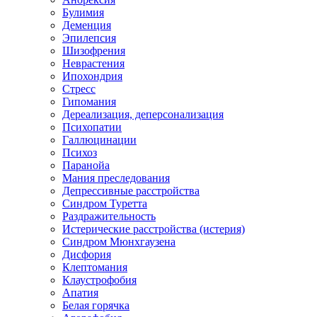
Булимия
Деменция
Эпилепсия
Шизофрения
Неврастения
Ипохондрия
Стресс
Гипомания
Дереализация, деперсонализация
Психопатии
Галлюцинации
Психоз
Паранойа
Мания преследования
Депрессивные расстройства
Синдром Туретта
Раздражительность
Истерические расстройства (истерия)
Синдром Мюнхгаузена
Дисфория
Клептомания
Клаустрофобия
Апатия
Белая горячка