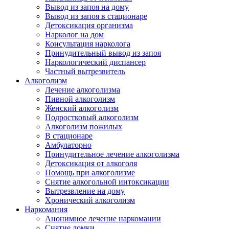
Вывод из запоя на дому
Вывод из запоя в стационаре
Детоксикация организма
Нарколог на дом
Консультация нарколога
Принудительный вывод из запоя
Наркологический диспансер
Частный вытрезвитель
Алкоголизм
Лечение алкоголизма
Пивной алкоголизм
Женский алкоголизм
Подростковый алкоголизм
Алкоголизм пожилых
В стационаре
Амбулаторно
Принудительное лечение алкоголизма
Детоксикация от алкоголя
Помощь при алкоголизме
Снятие алкогольной интоксикации
Вытрезвление на дому
Хронический алкоголизм
Наркомания
Анонимное лечение наркомании
Снятие ломки