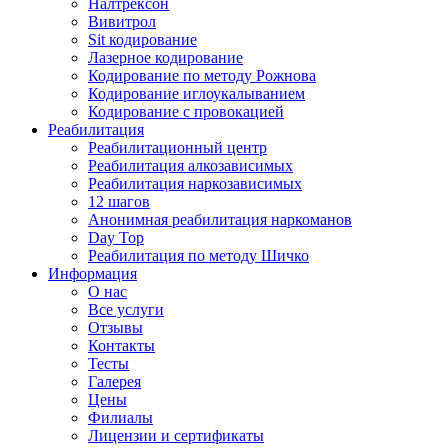
Налтрексон
Вивитрол
Sit кодирование
Лазерное кодирование
Кодирование по методу Рожнова
Кодирование иглоукалыванием
Кодирование с провокацией
Реабилитация
Реабилитационный центр
Реабилитация алкозависимых
Реабилитация наркозависимых
12 шагов
Анонимная реабилитация наркоманов
Day Top
Реабилитация по методу Шичко
Информация
О нас
Все услуги
Отзывы
Контакты
Тесты
Галерея
Цены
Филиалы
Лицензии и сертификаты