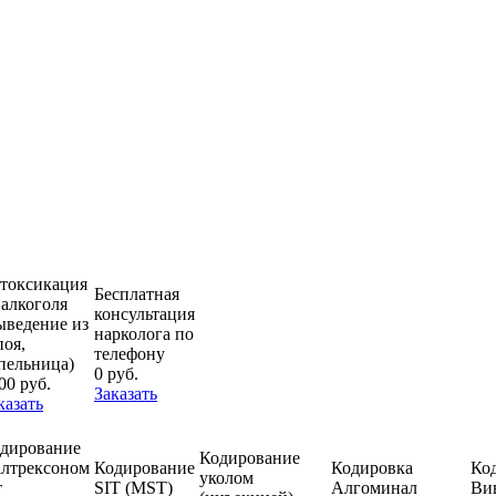
токсикация
Бесплатная
 алкоголя
консультация
ыведение из
нарколога по
поя,
телефону
пельница)
0 руб.
00 руб.
Заказать
казать
дирование
Кодирование
лтрексоном
Кодирование
Кодировка
Ко
уколом
т
SIT (MST)
Алгоминал
Ви