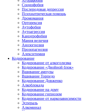
Агорафобия
Социофобия
Послеродовая депрессия
Психиатрическая помощь
Дромомания
Орторексия
Аутофобия
Аутоагрессия
Канцерофобия
Мания величия
Анозогнозия
Прозопагнозия
Алекситимия
Кодирование
Кодирование от алкоголизма
Кодирование «Двойной блок»
Вшивание ампулы
Вшивание Торпедо
Кодирование Довженко
Алкоблокада
Кодирование на дому
Кодирование гипнозом
Кодирование от наркозависимости
Эспераль
Алкоминал