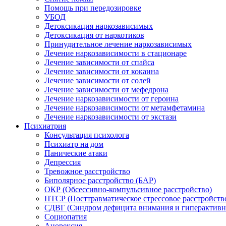
Помощь при передозировке
УБОД
Детоксикация наркозависимых
Детоксикация от наркотиков
Принудительное лечение наркозависимых
Лечение наркозависимости в стационаре
Лечение зависимости от спайса
Лечение зависимости от кокаина
Лечение зависимости от солей
Лечение зависимости от мефедрона
Лечение наркозависимости от героина
Лечение наркозависимости от метамфетамина
Лечение наркозависимости от экстази
Психиатрия
Консультация психолога
Психиатр на дом
Панические атаки
Депрессия
Тревожное расстройство
Биполярное расстройство (БАР)
ОКР (Обсессивно-компульсивное расстройство)
ПТСР (Посттравматическое стрессовое расстройств
СДВГ (Синдром дефицита внимания и гиперактивн
Социопатия
Анорексия