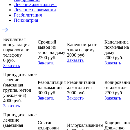
Лечение алкоголизма
Лечение наркомании
Реабилитация
Психиатрия
Бесплатная
Срочный
Капельница 
консультация
Капельница от
вывод из
похмелья на
нарколога по
запоя на дому
запоя на дому
дому
телефону
2000 руб.
2200 руб.
2000 руб.
0 руб.
Заказать
Заказать
Заказать
Заказать
Принудительное
лечение
Реабилитация
Реабилитация
Кодировани
(выездная
наркомании
алкоголизма
от алкоголя
группа, метод
3000 руб.
2000 руб.
2700 руб.
убеждения)
Заказать
Заказать
Заказать
4000 руб.
Заказать
Принудительное
лечение
Снятие
Кодировани
(выездная
Иглоукалыванием
кодировки
Довженко