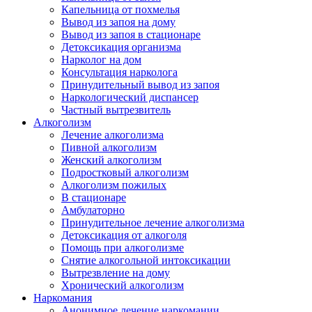
Капельница от похмелья
Вывод из запоя на дому
Вывод из запоя в стационаре
Детоксикация организма
Нарколог на дом
Консультация нарколога
Принудительный вывод из запоя
Наркологический диспансер
Частный вытрезвитель
Алкоголизм
Лечение алкоголизма
Пивной алкоголизм
Женский алкоголизм
Подростковый алкоголизм
Алкоголизм пожилых
В стационаре
Амбулаторно
Принудительное лечение алкоголизма
Детоксикация от алкоголя
Помощь при алкоголизме
Снятие алкогольной интоксикации
Вытрезвление на дому
Хронический алкоголизм
Наркомания
Анонимное лечение наркомании