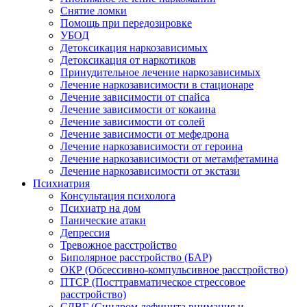
Снятие ломки
Помощь при передозировке
УБОД
Детоксикация наркозависимых
Детоксикация от наркотиков
Принудительное лечение наркозависимых
Лечение наркозависимости в стационаре
Лечение зависимости от спайса
Лечение зависимости от кокаина
Лечение зависимости от солей
Лечение зависимости от мефедрона
Лечение наркозависимости от героина
Лечение наркозависимости от метамфетамина
Лечение наркозависимости от экстази
Психиатрия
Консультация психолога
Психиатр на дом
Панические атаки
Депрессия
Тревожное расстройство
Биполярное расстройство (БАР)
ОКР (Обсессивно-компульсивное расстройство)
ПТСР (Посттравматическое стрессовое
расстройство)
СДВГ (Синдром дефицита внимания и