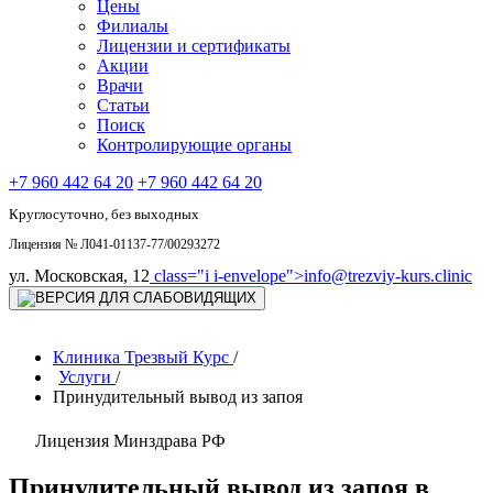
Цены
Филиалы
Лицензии и сертификаты
Акции
Врачи
Статьи
Поиск
Контролирующие органы
+7 960 442 64 20
+7 960 442 64 20
Круглосуточно, без выходных
Лицензия № Л041-01137-77/00293272
ул. Московская, 12
class="i i-envelope">
info@trezviy-kurs.clinic
Клиника Трезвый Курс
/
Услуги
/
Принудительный вывод из запоя
Лицензия Минздрава РФ
Принудительный вывод из запоя в