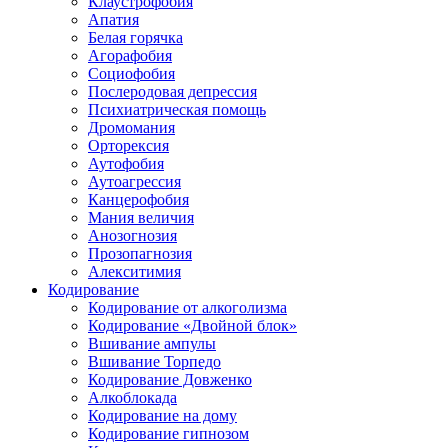
Клаустрофобия
Апатия
Белая горячка
Агорафобия
Социофобия
Послеродовая депрессия
Психиатрическая помощь
Дромомания
Орторексия
Аутофобия
Аутоагрессия
Канцерофобия
Мания величия
Анозогнозия
Прозопагнозия
Алекситимия
Кодирование
Кодирование от алкоголизма
Кодирование «Двойной блок»
Вшивание ампулы
Вшивание Торпедо
Кодирование Довженко
Алкоблокада
Кодирование на дому
Кодирование гипнозом