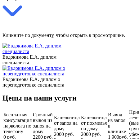
Кликните по документу, чтобы открыть в просмотрщике.
Евдокимова Е.А. диплом
специалиста
Евдокимова Е.А. диплом о
переподготовке специалиста
Цены на наши услуги
При
Бесплатная
Срочный
Вывод
Капельница
Капельница
лече
консультация
вывод из
из запоя
от запоя на
от похмелья
(вые
нарколога по
запоя на
в
дому
на дому
груп
телефону
дому
клинике
2000 руб.
2000 руб.
убеж
0 руб.
2200 руб.
1 900руб.