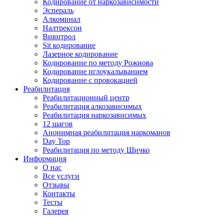
Кодирование от наркозависимости
Эспераль
Алкоминал
Налтрексон
Вивитрол
Sit кодирование
Лазерное кодирование
Кодирование по методу Рожнова
Кодирование иглоукалыванием
Кодирование с провокацией
Реабилитация
Реабилитационный центр
Реабилитация алкозависимых
Реабилитация наркозависимых
12 шагов
Анонимная реабилитация наркоманов
Day Top
Реабилитация по методу Шичко
Информация
О нас
Все услуги
Отзывы
Контакты
Тесты
Галерея