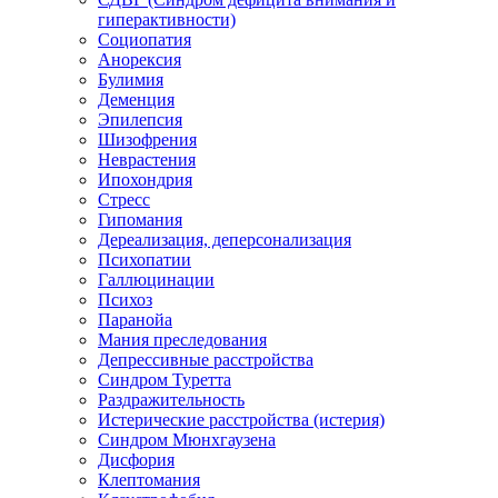
гиперактивности)
Социопатия
Анорексия
Булимия
Деменция
Эпилепсия
Шизофрения
Неврастения
Ипохондрия
Стресс
Гипомания
Дереализация, деперсонализация
Психопатии
Галлюцинации
Психоз
Паранойа
Мания преследования
Депрессивные расстройства
Синдром Туретта
Раздражительность
Истерические расстройства (истерия)
Синдром Мюнхгаузена
Дисфория
Клептомания