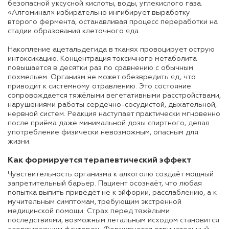
безопасной уксусной кислоты, воды, углекислого газа.
«Алгоминал» избирательно ингибирует выработку
второго фермента, останавливая процесс переработки на
стадии образования клеточного яда.
Накопление ацетальдегида в тканях провоцирует острую
интоксикацию. Концентрация токсичного метаболита
повышается в десятки раз по сравнению с обычным
похмельем. Организм не может обезвредить яд, что
приводит к системному отравлению. Это состояние
сопровождается тяжёлыми вегетативными расстройствами,
нарушениями работы сердечно-сосудистой, дыхательной,
нервной систем. Реакция наступает практически мгновенно
после приёма даже минимальной дозы спиртного, делая
употребление физически невозможным, опасным для
жизни.
Как формируется терапевтический эффект
Чувствительность организма к алкоголю создаёт мощный
запретительный барьер. Пациент осознаёт, что любая
попытка выпить приведёт не к эйфории, расслаблению, а к
мучительным симптомам, требующим экстренной
медицинской помощи. Страх перед тяжёлыми
последствиями, возможным летальным исходом становится