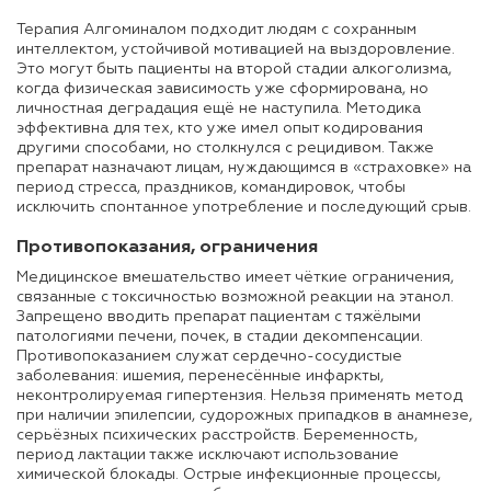
Терапия Алгоминалом подходит людям с сохранным
интеллектом, устойчивой мотивацией на выздоровление.
Это могут быть пациенты на второй стадии алкоголизма,
когда физическая зависимость уже сформирована, но
личностная деградация ещё не наступила. Методика
эффективна для тех, кто уже имел опыт кодирования
другими способами, но столкнулся с рецидивом. Также
препарат назначают лицам, нуждающимся в «страховке» на
период стресса, праздников, командировок, чтобы
исключить спонтанное употребление и последующий срыв.
Противопоказания, ограничения
Медицинское вмешательство имеет чёткие ограничения,
связанные с токсичностью возможной реакции на этанол.
Запрещено вводить препарат пациентам с тяжёлыми
патологиями печени, почек, в стадии декомпенсации.
Противопоказанием служат сердечно-сосудистые
заболевания: ишемия, перенесённые инфаркты,
неконтролируемая гипертензия. Нельзя применять метод
при наличии эпилепсии, судорожных припадков в анамнезе,
серьёзных психических расстройств. Беременность,
период лактации также исключают использование
химической блокады. Острые инфекционные процессы,