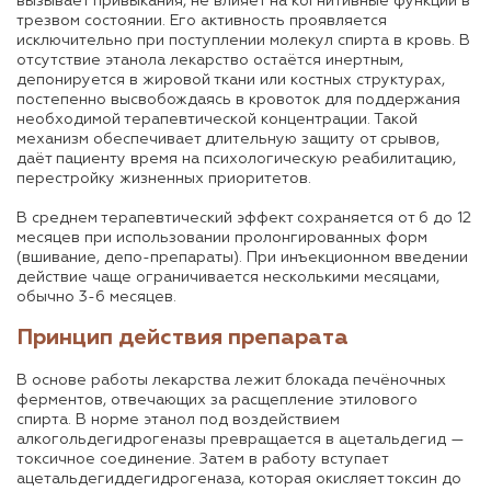
вызывает привыкания, не влияет на когнитивные функции в
трезвом состоянии. Его активность проявляется
исключительно при поступлении молекул спирта в кровь. В
отсутствие этанола лекарство остаётся инертным,
депонируется в жировой ткани или костных структурах,
постепенно высвобождаясь в кровоток для поддержания
необходимой терапевтической концентрации. Такой
механизм обеспечивает длительную защиту от срывов,
даёт пациенту время на психологическую реабилитацию,
перестройку жизненных приоритетов.
В среднем терапевтический эффект сохраняется от 6 до 12
месяцев при использовании пролонгированных форм
(вшивание, депо-препараты). При инъекционном введении
действие чаще ограничивается несколькими месяцами,
обычно 3-6 месяцев.
Принцип действия препарата
В основе работы лекарства лежит блокада печёночных
ферментов, отвечающих за расщепление этилового
спирта. В норме этанол под воздействием
алкогольдегидрогеназы превращается в ацетальдегид —
токсичное соединение. Затем в работу вступает
ацетальдегиддегидрогеназа, которая окисляет токсин до