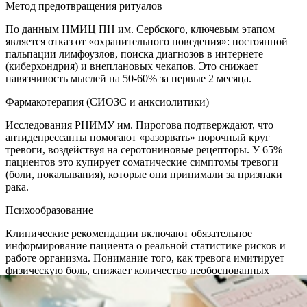
Метод предотвращения ритуалов
По данным НМИЦ ПН им. Сербского, ключевым этапом
является отказ от «охранительного поведения»: постоянной
пальпации лимфоузлов, поиска диагнозов в интернете
(киберхондрия) и внеплановых чекапов. Это снижает
навязчивость мыслей на 50-60% за первые 2 месяца.
Фармакотерапия (СИОЗС и анксиолитики)
Исследования РНИМУ им. Пирогова подтверждают, что
антидепрессанты помогают «разорвать» порочный круг
тревоги, воздействуя на серотониновые рецепторы. У 65%
пациентов это купирует соматические симптомы тревоги
(боли, покалывания), которые они принимали за признаки
рака.
Психообразование
Клинические рекомендации включают обязательное
информирование пациента о реальной статистике рисков и
работе организма. Понимание того, как тревога имитирует
физическую боль, снижает количество необоснованных
обращений к врачам на 40%.