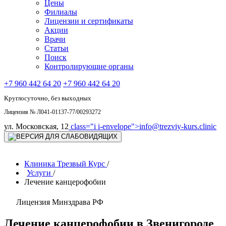
Цены
Филиалы
Лицензии и сертификаты
Акции
Врачи
Статьи
Поиск
Контролирующие органы
+7 960 442 64 20
+7 960 442 64 20
Круглосуточно, без выходных
Лицензия № Л041-01137-77/00293272
ул. Московская, 12
class="i i-envelope">
info@trezviy-kurs.clinic
Клиника Трезвый Курс
/
Услуги
/
Лечение канцерофобии
Лицензия Минздрава РФ
Лечение канцерофобии в Звенигороде