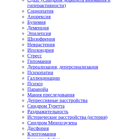
гиперактивности)
Социопатия
Анорексия
Булимия
Деменция
Эпилепсия
Шизофрения
Неврастения
Ипохондрия
Стресс
Гипомания
Дереализация, деперсонализация
Психопатии
Галлюцинации
Психоз
Паранойа
Мания преследования
Депрессивные расстройства
Синдром Туретта
Раздражительность
Истерические расстройства (истерия)
Синдром Мюнхгаузена
Дисфория
Клептомания