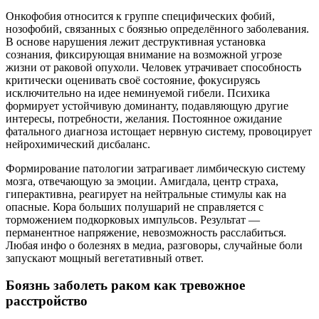
Онкофобия относится к группе специфических фобий,
нозофобий, связанных с боязнью определённого заболевания.
В основе нарушения лежит деструктивная установка
сознания, фиксирующая внимание на возможной угрозе
жизни от раковой опухоли. Человек утрачивает способность
критически оценивать своё состояние, фокусируясь
исключительно на идее неминуемой гибели. Психика
формирует устойчивую доминанту, подавляющую другие
интересы, потребности, желания. Постоянное ожидание
фатального диагноза истощает нервную систему, провоцирует
нейрохимический дисбаланс.
Формирование патологии затрагивает лимбическую систему
мозга, отвечающую за эмоции. Амигдала, центр страха,
гиперактивна, реагирует на нейтральные стимулы как на
опасные. Кора больших полушарий не справляется с
торможением подкорковых импульсов. Результат —
перманентное напряжение, невозможность расслабиться.
Любая инфо о болезнях в медиа, разговоры, случайные боли
запускают мощный вегетативный ответ.
Боязнь заболеть раком как тревожное
расстройство