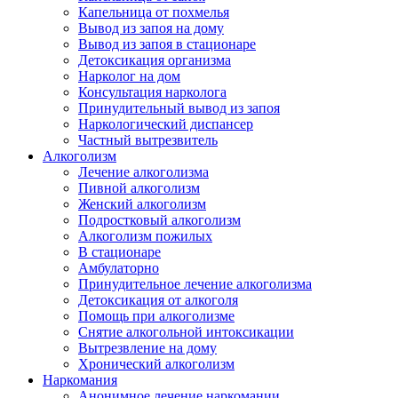
Капельница от похмелья
Вывод из запоя на дому
Вывод из запоя в стационаре
Детоксикация организма
Нарколог на дом
Консультация нарколога
Принудительный вывод из запоя
Наркологический диспансер
Частный вытрезвитель
Алкоголизм
Лечение алкоголизма
Пивной алкоголизм
Женский алкоголизм
Подростковый алкоголизм
Алкоголизм пожилых
В стационаре
Амбулаторно
Принудительное лечение алкоголизма
Детоксикация от алкоголя
Помощь при алкоголизме
Снятие алкогольной интоксикации
Вытрезвление на дому
Хронический алкоголизм
Наркомания
Анонимное лечение наркомании