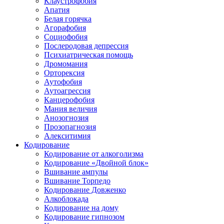
Клаустрофобия
Апатия
Белая горячка
Агорафобия
Социофобия
Послеродовая депрессия
Психиатрическая помощь
Дромомания
Орторексия
Аутофобия
Аутоагрессия
Канцерофобия
Мания величия
Анозогнозия
Прозопагнозия
Алекситимия
Кодирование
Кодирование от алкоголизма
Кодирование «Двойной блок»
Вшивание ампулы
Вшивание Торпедо
Кодирование Довженко
Алкоблокада
Кодирование на дому
Кодирование гипнозом