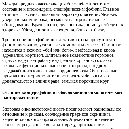
Международная классификация болезней относит это
состояние к ипохондрии, специфическим фобиям. Главное
отличие — всепоглощающий характер опасений. Человек
уверен в наличии рака, несмотря на отрицательные
обследования. Врачи, тесты, диагностика не могут убедить в
здоровье. Убеждённость сверхценна, близка к бреду.
Тревога при онкофобии не ситуативна, она присутствует
фоном постоянно, усиливаясь в моменты стресса. Организм
находится в режиме «бей или беги», выбрасывая в кровь
адреналин, кортизол. Длительное воздействие гормонов
стресса нарушает работу внутренних органов, создавая
реальные функциональные сбои: гастриты, синдром
раздражённого кишечника, кардионеврозы. Эти телесные
проявления вторично интерпретируются больным как
доказательство наличия рака, замыкая порочный круг.
Отличие канцерофобии от обоснованной онкологической
насторожённости
Здоровая онконасторожённость предполагает рациональное
отношение к рискам, соблюдение графиков скрининга,
ведение здорового образа жизни. Адекватное поведение
включает регулярные визиты к врачу, прохождение