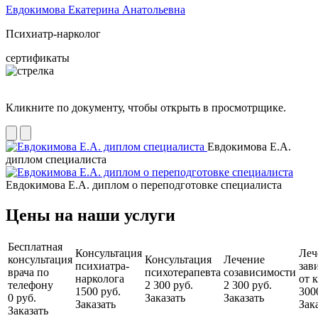
Евдокимова Екатерина Анатольевна
Психиатр-нарколог
сертификаты
Кликните по документу, чтобы открыть в просмотрщике.
Евдокимова Е.А.
диплом специалиста
Евдокимова Е.А. диплом о переподготовке специалиста
Цены на наши услуги
Бесплатная
Консультация
Леч
консультация
Консультация
Лечение
психиатра-
зав
врача по
психотерапевта
созависимости
нарколога
от 
телефону
2 300 руб.
2 300 руб.
1500 руб.
300
0 руб.
Заказать
Заказать
Заказать
Зак
Заказать