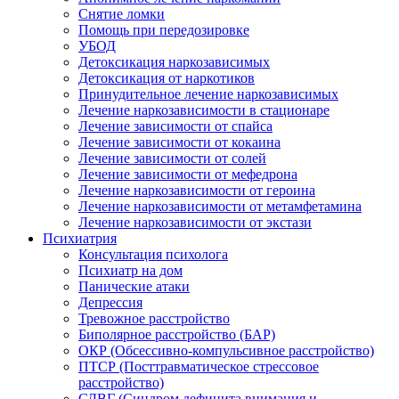
Снятие ломки
Помощь при передозировке
УБОД
Детоксикация наркозависимых
Детоксикация от наркотиков
Принудительное лечение наркозависимых
Лечение наркозависимости в стационаре
Лечение зависимости от спайса
Лечение зависимости от кокаина
Лечение зависимости от солей
Лечение зависимости от мефедрона
Лечение наркозависимости от героина
Лечение наркозависимости от метамфетамина
Лечение наркозависимости от экстази
Психиатрия
Консультация психолога
Психиатр на дом
Панические атаки
Депрессия
Тревожное расстройство
Биполярное расстройство (БАР)
ОКР (Обсессивно-компульсивное расстройство)
ПТСР (Посттравматическое стрессовое
расстройство)
СДВГ (Синдром дефицита внимания и