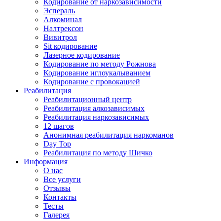
Кодирование от наркозависимости
Эспераль
Алкоминал
Налтрексон
Вивитрол
Sit кодирование
Лазерное кодирование
Кодирование по методу Рожнова
Кодирование иглоукалыванием
Кодирование с провокацией
Реабилитация
Реабилитационный центр
Реабилитация алкозависимых
Реабилитация наркозависимых
12 шагов
Анонимная реабилитация наркоманов
Day Top
Реабилитация по методу Шичко
Информация
О нас
Все услуги
Отзывы
Контакты
Тесты
Галерея