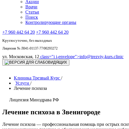
Акции
Врачи
Статьи
Поиск
Контролирующие органы
+7 960 442 64 20
+7 960 442 64 20
Круглосуточно, без выходных
Лицензия № Л041-01137-77/00293272
ул. Московская, 12
class="i i-envelope">
info@trezviy-kurs.clinic
Клиника Трезвый Курс
/
Услуги
/
Лечение психоза
Лицензия Минздрава РФ
Лечение психоза в Звенигороде
Лечение психоза — профессиональная помощь при острых псих