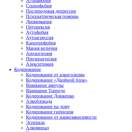
Агорафобия
Социофобия
Послеродовая депрессия
Психиатрическая помощь
Дромомания
Орторексия
Аутофобия
Аутоагрессия
Канцерофобия
Мания величия
Анозогнозия
Прозопагнозия
Алекситимия
Кодирование
Кодирование от алкоголизма
Кодирование «Двойной блок»
Вшивание ампулы
Вшивание Торпедо
Кодирование Довженко
Алкоблокада
Кодирование на дому
Кодирование гипнозом
Кодирование от наркозависимости
Эспераль
Алкоминал