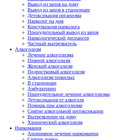
Вывод из запоя на дому
Вывод из запоя в стационаре
Детоксикация организма
Нарколог на дом
Консультация нарколога
Принудительный вывод из запоя
Наркологический диспансер
Частный вытрезвитель
Алкоголизм
Лечение алкоголизма
Пивной алкоголизм
Женский алкоголизм
Подростковый алкоголизм
Алкоголизм пожилых
В стационаре
Амбулаторно
Принудительное лечение алкоголизма
Детоксикация от алкоголя
Помощь при алкоголизме
Снятие алкогольной интоксикации
Вытрезвление на дому
Хронический алкоголизм
Наркомания
Анонимное лечение наркомании
Снятие ломки