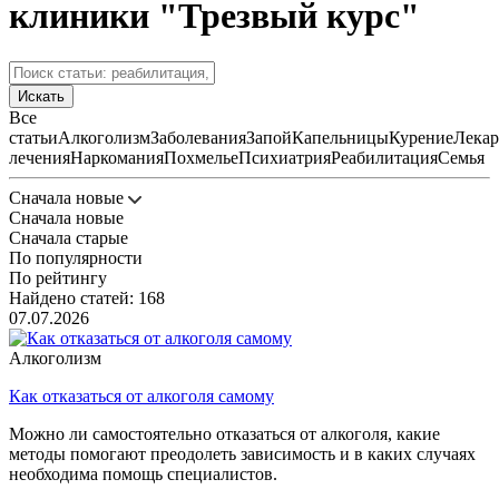
клиники "Трезвый курс"
Искать
Все
статьи
Алкоголизм
Заболевания
Запой
Капельницы
Курение
Лекар
лечения
Наркомания
Похмелье
Психиатрия
Реабилитация
Семья
Сначала новые
Сначала новые
Сначала старые
По популярности
По рейтингу
Найдено статей: 168
07.07.2026
Алкоголизм
Как отказаться от алкоголя самому
Можно ли самостоятельно отказаться от алкоголя, какие
методы помогают преодолеть зависимость и в каких случаях
необходима помощь специалистов.