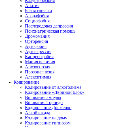
Клаустрофобия
Апатия
Белая горячка
Агорафобия
Социофобия
Послеродовая депрессия
Психиатрическая помощь
Дромомания
Орторексия
Аутофобия
Аутоагрессия
Канцерофобия
Мания величия
Анозогнозия
Прозопагнозия
Алекситимия
Кодирование
Кодирование от алкоголизма
Кодирование «Двойной блок»
Вшивание ампулы
Вшивание Торпедо
Кодирование Довженко
Алкоблокада
Кодирование на дому
Кодирование гипнозом