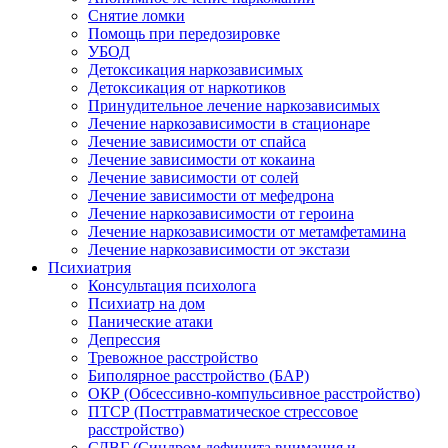
Снятие ломки
Помощь при передозировке
УБОД
Детоксикация наркозависимых
Детоксикация от наркотиков
Принудительное лечение наркозависимых
Лечение наркозависимости в стационаре
Лечение зависимости от спайса
Лечение зависимости от кокаина
Лечение зависимости от солей
Лечение зависимости от мефедрона
Лечение наркозависимости от героина
Лечение наркозависимости от метамфетамина
Лечение наркозависимости от экстази
Психиатрия
Консультация психолога
Психиатр на дом
Панические атаки
Депрессия
Тревожное расстройство
Биполярное расстройство (БАР)
ОКР (Обсессивно-компульсивное расстройство)
ПТСР (Посттравматическое стрессовое
расстройство)
СДВГ (Синдром дефицита внимания и