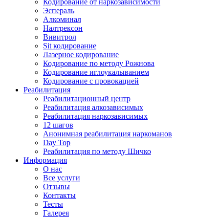
Кодирование от наркозависимости
Эспераль
Алкоминал
Налтрексон
Вивитрол
Sit кодирование
Лазерное кодирование
Кодирование по методу Рожнова
Кодирование иглоукалыванием
Кодирование с провокацией
Реабилитация
Реабилитационный центр
Реабилитация алкозависимых
Реабилитация наркозависимых
12 шагов
Анонимная реабилитация наркоманов
Day Top
Реабилитация по методу Шичко
Информация
О нас
Все услуги
Отзывы
Контакты
Тесты
Галерея