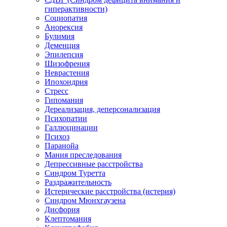
гиперактивности)
Социопатия
Анорексия
Булимия
Деменция
Эпилепсия
Шизофрения
Неврастения
Ипохондрия
Стресс
Гипомания
Дереализация, деперсонализация
Психопатии
Галлюцинации
Психоз
Паранойа
Мания преследования
Депрессивные расстройства
Синдром Туретта
Раздражительность
Истерические расстройства (истерия)
Синдром Мюнхгаузена
Дисфория
Клептомания