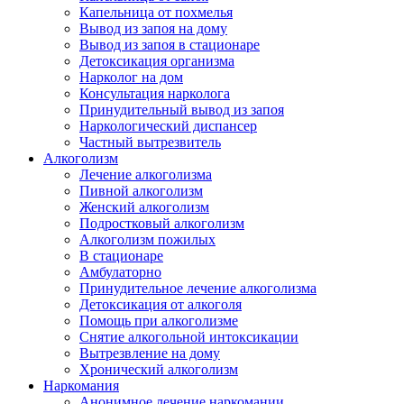
Капельница от похмелья
Вывод из запоя на дому
Вывод из запоя в стационаре
Детоксикация организма
Нарколог на дом
Консультация нарколога
Принудительный вывод из запоя
Наркологический диспансер
Частный вытрезвитель
Алкоголизм
Лечение алкоголизма
Пивной алкоголизм
Женский алкоголизм
Подростковый алкоголизм
Алкоголизм пожилых
В стационаре
Амбулаторно
Принудительное лечение алкоголизма
Детоксикация от алкоголя
Помощь при алкоголизме
Снятие алкогольной интоксикации
Вытрезвление на дому
Хронический алкоголизм
Наркомания
Анонимное лечение наркомании