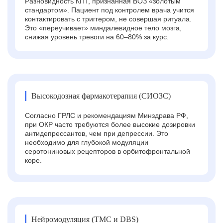
Разновидность КПТ, признанная ВОЗ «золотым
стандартом». Пациент под контролем врача учится
контактировать с триггером, не совершая ритуала.
Это «переучивает» миндалевидное тело мозга,
снижая уровень тревоги на 60–80% за курс.
Высокодозная фармакотерапия (СИОЗС)
Согласно ГРЛС и рекомендациям Минздрава РФ,
при ОКР часто требуются более высокие дозировки
антидепрессантов, чем при депрессии. Это
необходимо для глубокой модуляции
серотониновых рецепторов в орбитофронтальной
коре.
Нейромодуляция (ТМС и DBS)