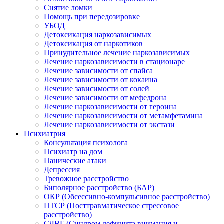
Снятие ломки
Помощь при передозировке
УБОД
Детоксикация наркозависимых
Детоксикация от наркотиков
Принудительное лечение наркозависимых
Лечение наркозависимости в стационаре
Лечение зависимости от спайса
Лечение зависимости от кокаина
Лечение зависимости от солей
Лечение зависимости от мефедрона
Лечение наркозависимости от героина
Лечение наркозависимости от метамфетамина
Лечение наркозависимости от экстази
Психиатрия
Консультация психолога
Психиатр на дом
Панические атаки
Депрессия
Тревожное расстройство
Биполярное расстройство (БАР)
ОКР (Обсессивно-компульсивное расстройство)
ПТСР (Посттравматическое стрессовое
расстройство)
СДВГ (Синдром дефицита внимания и