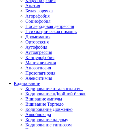
Клаустрофобия
Апатия
Белая горячка
Агорафобия
Социофобия
Послеродовая депрессия
Психиатрическая помощь
Дромомания
Орторексия
Аутофобия
Аутоагрессия
Канцерофобия
Мания величия
Анозогнозия
Прозопагнозия
Алекситимия
Кодирование
Кодирование от алкоголизма
Кодирование «Двойной блок»
Вшивание ампулы
Вшивание Торпедо
Кодирование Довженко
Алкоблокада
Кодирование на дому
Кодирование гипнозом