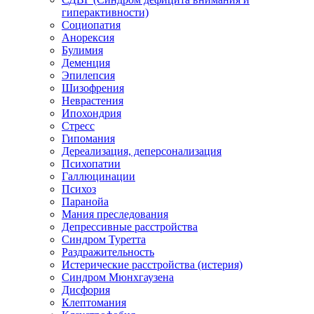
гиперактивности)
Социопатия
Анорексия
Булимия
Деменция
Эпилепсия
Шизофрения
Неврастения
Ипохондрия
Стресс
Гипомания
Дереализация, деперсонализация
Психопатии
Галлюцинации
Психоз
Паранойа
Мания преследования
Депрессивные расстройства
Синдром Туретта
Раздражительность
Истерические расстройства (истерия)
Синдром Мюнхгаузена
Дисфория
Клептомания