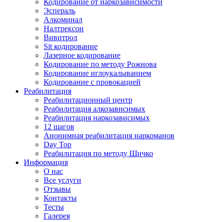
Кодирование от наркозависимости
Эспераль
Алкоминал
Налтрексон
Вивитрол
Sit кодирование
Лазерное кодирование
Кодирование по методу Рожнова
Кодирование иглоукалыванием
Кодирование с провокацией
Реабилитация
Реабилитационный центр
Реабилитация алкозависимых
Реабилитация наркозависимых
12 шагов
Анонимная реабилитация наркоманов
Day Top
Реабилитация по методу Шичко
Информация
О нас
Все услуги
Отзывы
Контакты
Тесты
Галерея