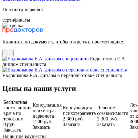
Психиатр-нарколог
сертификаты
Кликните по документу, чтобы открыть в просмотрщике.
Евдокимова Е.А.
диплом специалиста
Евдокимова Е.А. диплом о переподготовке специалиста
Цены на наши услуги
Бесплатная
Консультация
Леч
консультация
Консультация
Лечение
психиатра-
зав
врача по
психотерапевта
созависимости
нарколога
от 
телефону
2 300 руб.
2 300 руб.
1500 руб.
300
0 руб.
Заказать
Заказать
Заказать
Зак
Заказать
Наши преимущества