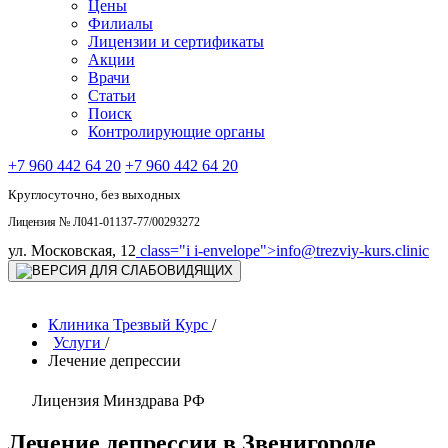
Цены
Филиалы
Лицензии и сертификаты
Акции
Врачи
Статьи
Поиск
Контролирующие органы
+7 960 442 64 20
+7 960 442 64 20
Круглосуточно, без выходных
Лицензия № Л041-01137-77/00293272
ул. Московская, 12
class="i i-envelope">
info@trezviy-kurs.clinic
Клиника Трезвый Курс
/
Услуги
/
Лечение депрессии
Лицензия Минздрава РФ
Лечение депрессии в Звенигороде