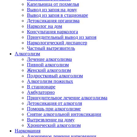
Капельница от похмелья
Вывод из запоя на дому
Вывод из запоя в стационаре
Детоксикация организма
Нарколог на дом
Консультация нарколога
Принудительный вывод из запоя
Наркологический диспансер
Частный вытрезвитель
Алкоголизм
Лечение алкоголизма
Пивной алкоголизм
Женский алкоголизм
Подростковый алкоголизм
Алкоголизм пожилых
В стационаре
Амбулаторно
Принудительное лечение алкоголизма
Детоксикация от алкоголя
Помощь при алкоголизме
Снятие алкогольной интоксикации
Вытрезвление на дому
Хронический алкоголизм
Наркомания
Анонимное лечение наркомании