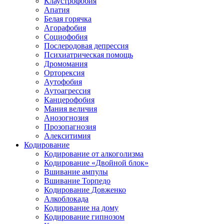
Клаустрофобия
Апатия
Белая горячка
Агорафобия
Социофобия
Послеродовая депрессия
Психиатрическая помощь
Дромомания
Орторексия
Аутофобия
Аутоагрессия
Канцерофобия
Мания величия
Анозогнозия
Прозопагнозия
Алекситимия
Кодирование
Кодирование от алкоголизма
Кодирование «Двойной блок»
Вшивание ампулы
Вшивание Торпедо
Кодирование Довженко
Алкоблокада
Кодирование на дому
Кодирование гипнозом