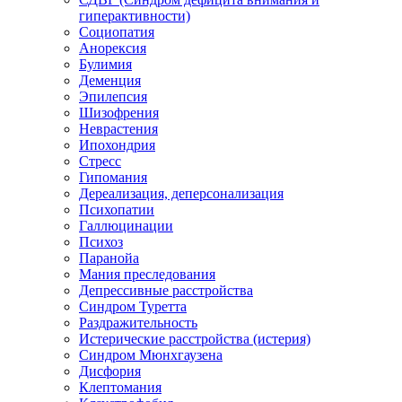
гиперактивности)
Социопатия
Анорексия
Булимия
Деменция
Эпилепсия
Шизофрения
Неврастения
Ипохондрия
Стресс
Гипомания
Дереализация, деперсонализация
Психопатии
Галлюцинации
Психоз
Паранойа
Мания преследования
Депрессивные расстройства
Синдром Туретта
Раздражительность
Истерические расстройства (истерия)
Синдром Мюнхгаузена
Дисфория
Клептомания