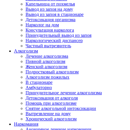
Капельница от похмелья
Вывод из запоя на дому
Вывод из запоя в стационаре
Детоксикация организма
Нарколог на дом
Консультация нарколога
Принудительный вывод из запоя
Наркологический диспансер
Частный вытрезвитель
Алкоголизм
Лечение алкоголизма
Пивной алкоголизм
Женский алкоголизм
Подростковый алкоголизм
Алкоголизм пожилых
В стационаре
Амбулаторно
Принудительное лечение алкоголизма
Детоксикация от алкоголя
Помощь при алкоголизме
Снятие алкогольной интоксикации
Вытрезвление на дому
Хронический алкоголизм
Наркомания
Анонимное лечение наркомании