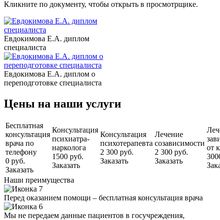
Кликните по документу, чтобы открыть в просмотрщике.
Евдокимова Е.А. диплом
специалиста
Евдокимова Е.А. диплом о
переподготовке специалиста
Цены на наши услуги
Бесплатная
Консультация
Леч
консультация
Консультация
Лечение
психиатра-
зав
врача по
психотерапевта
созависимости
нарколога
от 
телефону
2 300 руб.
2 300 руб.
1500 руб.
300
0 руб.
Заказать
Заказать
Заказать
Зак
Заказать
Наши преимущества
Перед оказанием помощи – бесплатная консультация врача
Мы не передаем данные пациентов в госучреждения,