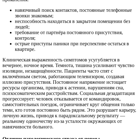
навязчивый поиск контактов, постоянные телефонные
звонки знакомым;
неспособность находиться в закрытом помещении без
людей;
требование от партнёра постоянного присутствия,
контроля;
острые приступы паники при перспективе остаться в
квартире.
Клиническая выраженность симптомов усугубляется в
вечернее, ночное время. Темнота, тишина усиливают чувство
изоляции, незащищённости. Пациенты часто спят с
включённым светом, работающим телевизором, создавая
иллюзию присутствия. Постоянное напряжение истощает
ресурсы организма, приводя к астении, нарушениям сна,
психосоматическим расстройствам. Социальная дезадаптация
прогрессирует: человек отказывается от командировок,
самостоятельных поездок, ограничивает круг общения только
теми, кто готов постоянно быть рядом. Это разрушает карьеру,
личную жизнь, приводя к парадоксальному результату —
реальному одиночеству из-за усталости окружающих от
навязчивости больного.
Отличие патологического страха от нормы