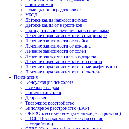
Снятие ломки
Помощь при передозировке
УБОД
Детоксикация наркозависимых
Детоксикация от наркотиков
Принудительное лечение наркозависимых
Лечение наркозависимости в стационаре
Лечение зависимости от спайса
Лечение зависимости от кокаина
Лечение зависимости от солей
Лечение зависимости от мефедрона
Лечение наркозависимости от героина
Лечение наркозависимости от метамфетамина
Лечение наркозависимости от экстази
Психиатрия
Консультация психолога
Психиатр на дом
Панические атаки
Депрессия
Тревожное расстройство
Биполярное расстройство (БАР)
ОКР (Обсессивно-компульсивное расстройство)
ПТСР (Посттравматическое стрессовое
расстройство)
СДВГ (Синдром дефицита внимания и