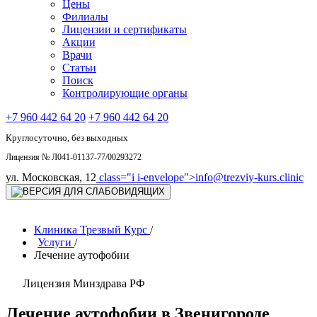
Цены
Филиалы
Лицензии и сертификаты
Акции
Врачи
Статьи
Поиск
Контролирующие органы
+7 960 442 64 20
+7 960 442 64 20
Круглосуточно, без выходных
Лицензия № Л041-01137-77/00293272
ул. Московская, 12
class="i i-envelope">
info@trezviy-kurs.clinic
Клиника Трезвый Курс
/
Услуги
/
Лечение аутофобии
Лицензия Минздрава РФ
Лечение аутофобии в Звенигороде