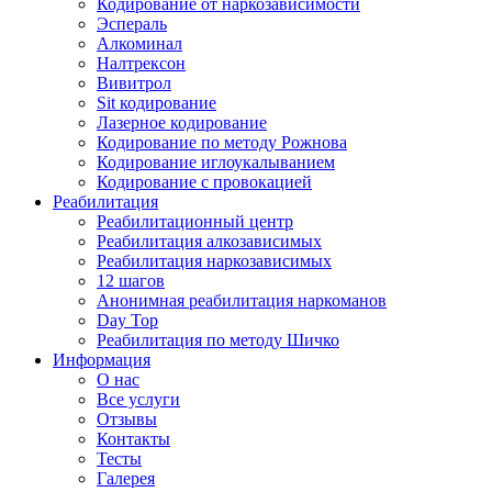
Кодирование от наркозависимости
Эспераль
Алкоминал
Налтрексон
Вивитрол
Sit кодирование
Лазерное кодирование
Кодирование по методу Рожнова
Кодирование иглоукалыванием
Кодирование с провокацией
Реабилитация
Реабилитационный центр
Реабилитация алкозависимых
Реабилитация наркозависимых
12 шагов
Анонимная реабилитация наркоманов
Day Top
Реабилитация по методу Шичко
Информация
О нас
Все услуги
Отзывы
Контакты
Тесты
Галерея