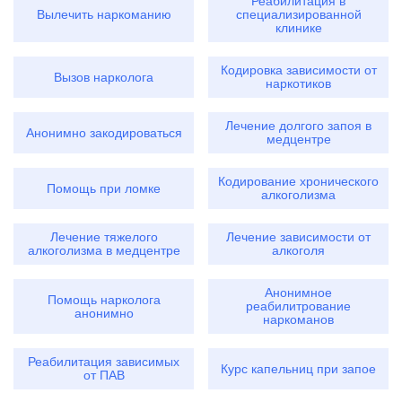
Реабилитация в
Вылечить наркоманию
специализированной
клинике
Кодировка зависимости от
Вызов нарколога
наркотиков
Лечение долгого запоя в
Анонимно закодироваться
медцентре
Кодирование хронического
Помощь при ломке
алкоголизма
Лечение тяжелого
Лечение зависимости от
алкоголизма в медцентре
алкоголя
Анонимное
Помощь нарколога
реабилитрование
анонимно
наркоманов
Реабилитация зависимых
Курс капельниц при запое
от ПАВ