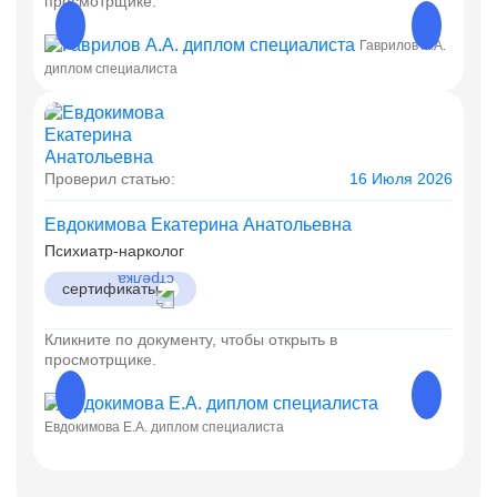
просмотрщике.
Гаврилов А.А.
Гаврил
диплом специалиста
Проверил статью:
16 Июля 2026
Евдокимова Екатерина Анатольевна
Психиатр-нарколог
сертификаты
Кликните по документу, чтобы открыть в
просмотрщике.
Евдокимова Е.А. диплом специалиста
Евдоки