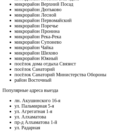
микрорайон Верхний Посад
микрорайон Дютьково
микрорайон Лесной
микрорайон Первомайский
микрорайон Поречье
микрорайон Пронина
микрорайон Река-Река
микрорайон Супонево
микрорайон Чайка
микрорайон Шихово
микрорайон Южный
посёлок дома отдыха Связист
посёлок Санаторий
посёлок Санаторий Министерства Обороны
район Восточный
Популярные адреса выезда
лн. Акушинского 16-я
ул. Пальмирная 5-я
ул. Агрегатная 1-я
ул. Алхаматова
пр-д Алхаматова 1-й
ул. Радарная