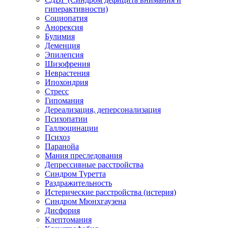
гиперактивности)
Социопатия
Анорексия
Булимия
Деменция
Эпилепсия
Шизофрения
Неврастения
Ипохондрия
Стресс
Гипомания
Дереализация, деперсонализация
Психопатии
Галлюцинации
Психоз
Паранойа
Мания преследования
Депрессивные расстройства
Синдром Туретта
Раздражительность
Истерические расстройства (истерия)
Синдром Мюнхгаузена
Дисфория
Клептомания