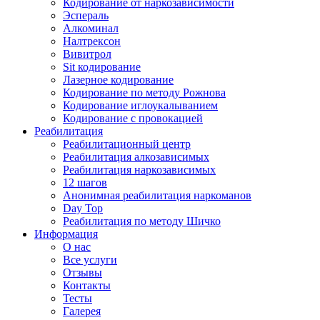
Кодирование от наркозависимости
Эспераль
Алкоминал
Налтрексон
Вивитрол
Sit кодирование
Лазерное кодирование
Кодирование по методу Рожнова
Кодирование иглоукалыванием
Кодирование с провокацией
Реабилитация
Реабилитационный центр
Реабилитация алкозависимых
Реабилитация наркозависимых
12 шагов
Анонимная реабилитация наркоманов
Day Top
Реабилитация по методу Шичко
Информация
О нас
Все услуги
Отзывы
Контакты
Тесты
Галерея