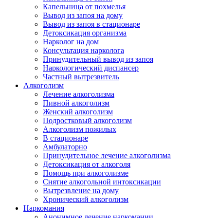
Капельница от похмелья
Вывод из запоя на дому
Вывод из запоя в стационаре
Детоксикация организма
Нарколог на дом
Консультация нарколога
Принудительный вывод из запоя
Наркологический диспансер
Частный вытрезвитель
Алкоголизм
Лечение алкоголизма
Пивной алкоголизм
Женский алкоголизм
Подростковый алкоголизм
Алкоголизм пожилых
В стационаре
Амбулаторно
Принудительное лечение алкоголизма
Детоксикация от алкоголя
Помощь при алкоголизме
Снятие алкогольной интоксикации
Вытрезвление на дому
Хронический алкоголизм
Наркомания
Анонимное лечение наркомании