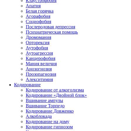
Клаустрофобия
Апатия
Белая горячка
Агорафобия
Социофобия
Послеродовая депрессия
Психиатрическая помощь
Дромомания
Орторексия
Аутофобия
Аутоагрессия
Канцерофобия
Мания величия
Анозогнозия
Прозопагнозия
Алекситимия
Кодирование
Кодирование от алкоголизма
Кодирование «Двойной блок»
Вшивание ампулы
Вшивание Торпедо
Кодирование Довженко
Алкоблокада
Кодирование на дому
Кодирование гипнозом