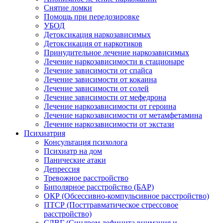
Снятие ломки
Помощь при передозировке
УБОД
Детоксикация наркозависимых
Детоксикация от наркотиков
Принудительное лечение наркозависимых
Лечение наркозависимости в стационаре
Лечение зависимости от спайса
Лечение зависимости от кокаина
Лечение зависимости от солей
Лечение зависимости от мефедрона
Лечение наркозависимости от героина
Лечение наркозависимости от метамфетамина
Лечение наркозависимости от экстази
Психиатрия
Консультация психолога
Психиатр на дом
Панические атаки
Депрессия
Тревожное расстройство
Биполярное расстройство (БАР)
ОКР (Обсессивно-компульсивное расстройство)
ПТСР (Посттравматическое стрессовое
расстройство)
СДВГ (Синдром дефицита внимания и