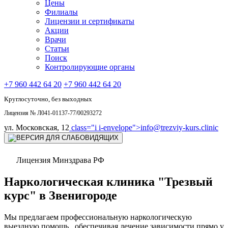
Цены
Филиалы
Лицензии и сертификаты
Акции
Врачи
Статьи
Поиск
Контролирующие органы
+7 960 442 64 20
+7 960 442 64 20
Круглосуточно, без выходных
Лицензия № Л041-01137-77/00293272
ул. Московская, 12
class="i i-envelope">
info@trezviy-kurs.clinic
Лицензия Минздрава РФ
Наркологическая клиника "Трезвый
курс" в Звенигороде
Мы предлагаем профессиональную наркологическую
выездную помощь , обеспечивая лечение зависимости прямо у