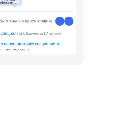
ификаты
обы открыть в просмотрщике.
Евдокимова Е.А. диплом
готовке специалиста