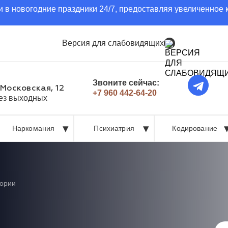
 в новогодние праздники 24/7, предоставляя увеличенное 
Версия для слабовидящих
Звоните сейчас:
 Московская, 12
+7 960 442-64-20
без выходных
Наркомания
Психиатрия
Кодирование
ории