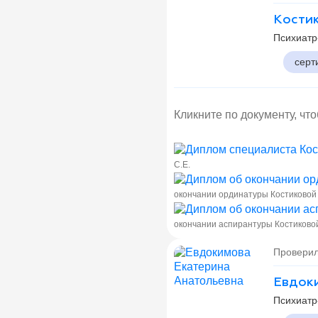
Костик
Психиатр
серт
Кликните по документу, чт
С.Е.
окончании ординатуры Костиковой 
окончании аспирантуры Костиковой
Проверил
Евдоки
Психиатр