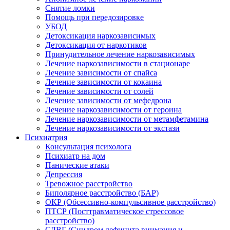
Снятие ломки
Помощь при передозировке
УБОД
Детоксикация наркозависимых
Детоксикация от наркотиков
Принудительное лечение наркозависимых
Лечение наркозависимости в стационаре
Лечение зависимости от спайса
Лечение зависимости от кокаина
Лечение зависимости от солей
Лечение зависимости от мефедрона
Лечение наркозависимости от героина
Лечение наркозависимости от метамфетамина
Лечение наркозависимости от экстази
Психиатрия
Консультация психолога
Психиатр на дом
Панические атаки
Депрессия
Тревожное расстройство
Биполярное расстройство (БАР)
ОКР (Обсессивно-компульсивное расстройство)
ПТСР (Посттравматическое стрессовое
расстройство)
СДВГ (Синдром дефицита внимания и