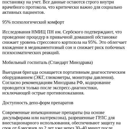
постановку на учет. Все данные остаются строго внутри
врачебного протокола, что критически важно для социально
активных пациентов.
95% психологический комфорт
Исследования НМИЦ ПН им. Сербского подтверждают, что
проведение процедур в привычной домашней обстановке
снижает уровень стрессового кортизола на 95%. Это облегчает
вхождение в медикаментозный сон и снижает риск побочных
психосоматических реакций.
Мобильный госпиталь (Стандарт Минздрава)
Выездная бригада оснащается портативным диагностическим
оборудованием (ЭКГ, глюкометры, мониторы давления).
Согласно рекомендациям Минздрава РФ, кодирование
проводится только после экспресс-диагностики,
исключающей острые противопоказания.
Доступность депо-форм препаратов
Современные инъекционные препараты (на основе
дисульфирама или налтрексона), разрешенные ГРЛС для
внестационарного использования, обеспечивают защиту на
срок от 6 месяцев до 2 лет уже через 30–40 минут после