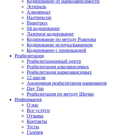
Кодирование от наркозависимости
Эспераль
Алкоминал
Налтрексон
Вивитрол
Sit кодирование
Лазерное кодирование
Кодирование по методу Рожнова
Кодирование иглоукалыванием
Кодирование с провокацией
Реабилитация
Реабилитационный центр
Реабилитация алкозависимых
Реабилитация наркозависимых
12 шагов
Анонимная реабилитация наркоманов
Day Top
Реабилитация по методу Шичко
Информация
О нас
Все услуги
Отзывы
Контакты
Тесты
Галерея