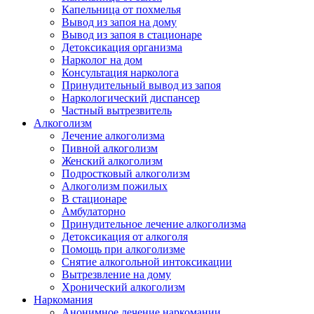
Капельница от похмелья
Вывод из запоя на дому
Вывод из запоя в стационаре
Детоксикация организма
Нарколог на дом
Консультация нарколога
Принудительный вывод из запоя
Наркологический диспансер
Частный вытрезвитель
Алкоголизм
Лечение алкоголизма
Пивной алкоголизм
Женский алкоголизм
Подростковый алкоголизм
Алкоголизм пожилых
В стационаре
Амбулаторно
Принудительное лечение алкоголизма
Детоксикация от алкоголя
Помощь при алкоголизме
Снятие алкогольной интоксикации
Вытрезвление на дому
Хронический алкоголизм
Наркомания
Анонимное лечение наркомании