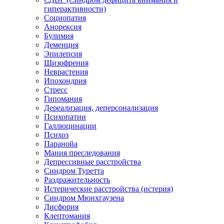
гиперактивности)
Социопатия
Анорексия
Булимия
Деменция
Эпилепсия
Шизофрения
Неврастения
Ипохондрия
Стресс
Гипомания
Дереализация, деперсонализация
Психопатии
Галлюцинации
Психоз
Паранойа
Мания преследования
Депрессивные расстройства
Синдром Туретта
Раздражительность
Истерические расстройства (истерия)
Синдром Мюнхгаузена
Дисфория
Клептомания