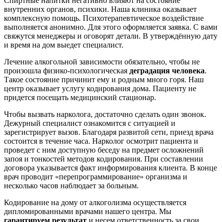
Спиртные напитки негативно влияют на состояние
внутренних органов, психики. Наша клиника оказывает
комплексную помощь. Психотерапевтическое воздействие
выполняется анонимно. Для этого оформляется заявка. С вами
свяжутся менеджеры и оговорят детали. В утверждённую дату
и время на дом выедет специалист.
Лечение алкогольной зависимости обязательно, чтобы не
произошла физико-психологическая
деградация человека
.
Такое состояние причинит ему и родным много горя. Наш
центр оказывает услугу кодирования дома. Пациенту не
придется посещать медицинский стационар.
Чтобы вызвать нарколога, достаточно сделать один звонок.
Дежурный специалист ознакомится с ситуацией и
зарегистрирует вызов. Благодаря развитой сети, приезд врача
состоится в течение часа. Нарколог осмотрит пациента и
проведет с ним доступную беседу на предмет осложнений
запоя и тонкостей методов кодирования. При составлении
договора указывается факт информирования клиента. В конце
врач проводит «перепрограммирование» организма и
несколько часов наблюдает за больным.
Кодирование на дому от алкоголизма осуществляется
дипломированными врачами нашего центра. Мы
гарантируем результат
и несем ответственность за свои