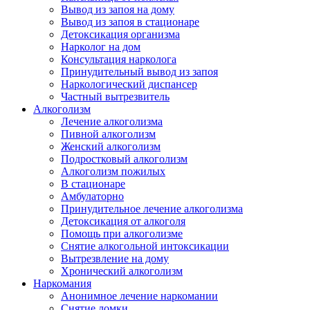
Вывод из запоя на дому
Вывод из запоя в стационаре
Детоксикация организма
Нарколог на дом
Консультация нарколога
Принудительный вывод из запоя
Наркологический диспансер
Частный вытрезвитель
Алкоголизм
Лечение алкоголизма
Пивной алкоголизм
Женский алкоголизм
Подростковый алкоголизм
Алкоголизм пожилых
В стационаре
Амбулаторно
Принудительное лечение алкоголизма
Детоксикация от алкоголя
Помощь при алкоголизме
Снятие алкогольной интоксикации
Вытрезвление на дому
Хронический алкоголизм
Наркомания
Анонимное лечение наркомании
Снятие ломки