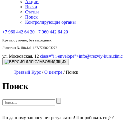
Акции
Врачи
Статьи
Поиск
Контролирующие органы
+7 960 442 64 20
+7 960 442 64 20
Круглосуточно, без выходных
Лицензия № Л041-01137-77/00293272
ул. Московская, 12
class="i i-envelope">
info@trezviy-kurs.clinic
Трезвый Курс
/
О центре
/
Поиск
Поиск
По данному запросу нет результатов! Попробовать ещё ?