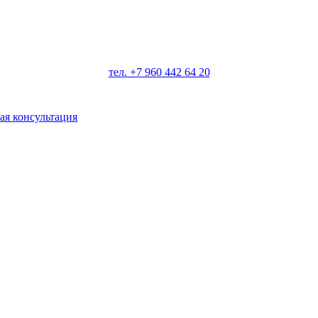
ротивопоказания, необходимо проконсультироваться со специал
тел. +7 960 442 64 20
ая консультация