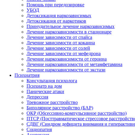
Помощь при передозировке
УБОД
Детоксикация наркозависимых
Детоксикация от наркотиков
Принудительное лечение наркозависимых
Лечение наркозависимости в стационаре
Лечение зависимости от спайса
Лечение зависимости от кокаина
Лечение зависимости от солей
Лечение зависимости от мефедрона
Лечение наркозависимости от героина
Лечение наркозависимости от метамфетамина
Лечение наркозависимости от экстази
Психиатрия
Консультация психолога
Психиатр на дом
Панические атаки
Депрессия
Тревожное расстройство
Биполярное расстройство (БАР)
ОКР (Обсессивно-компульсивное расстройство)
ПТСР (Посттравматическое стрессовое расстройств
СДВГ (Синдром дефицита внимания и гиперактивн
Социопатия
Анорексия