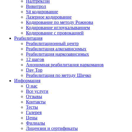
Налтрексон
Вивитрол
Sit кодирование
Лазерное кодирование
Кодирование по методу Рожнова
Кодирование иглоукалыванием
Кодирование с провокацией
Реабилитация
Реабилитационный центр
Реабилитация алкозависимых
Реабилитация наркозависимых
12 шагов
Анонимная реабилитация наркоманов
Day Top
Реабилитация по методу Шичко
Информация
О нас
Все услуги
Отзывы
Контакты
Тесты
Галерея
Цены
Филиалы
Лицензии и сертификаты