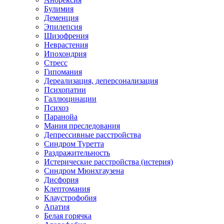
Булимия
Деменция
Эпилепсия
Шизофрения
Неврастения
Ипохондрия
Стресс
Гипомания
Дереализация, деперсонализация
Психопатии
Галлюцинации
Психоз
Паранойа
Мания преследования
Депрессивные расстройства
Синдром Туретта
Раздражительность
Истерические расстройства (истерия)
Синдром Мюнхгаузена
Дисфория
Клептомания
Клаустрофобия
Апатия
Белая горячка