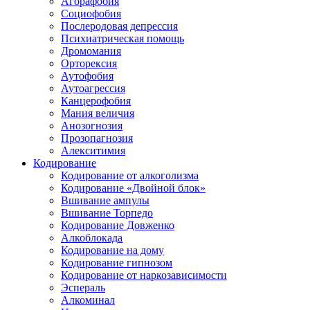
Агорафобия
Социофобия
Послеродовая депрессия
Психиатрическая помощь
Дромомания
Орторексия
Аутофобия
Аутоагрессия
Канцерофобия
Мания величия
Анозогнозия
Прозопагнозия
Алекситимия
Кодирование
Кодирование от алкоголизма
Кодирование «Двойной блок»
Вшивание ампулы
Вшивание Торпедо
Кодирование Довженко
Алкоблокада
Кодирование на дому
Кодирование гипнозом
Кодирование от наркозависимости
Эспераль
Алкоминал