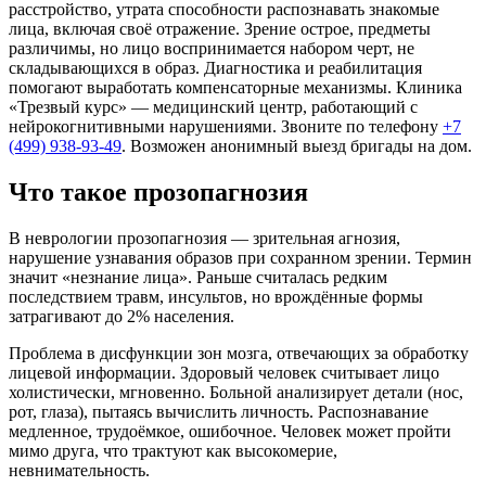
расстройство, утрата способности распознавать знакомые
лица, включая своё отражение. Зрение острое, предметы
различимы, но лицо воспринимается набором черт, не
складывающихся в образ. Диагностика и реабилитация
помогают выработать компенсаторные механизмы. Клиника
«Трезвый курс» — медицинский центр, работающий с
нейрокогнитивными нарушениями. Звоните по телефону
+7
(499) 938-93-49
. Возможен анонимный выезд бригады на дом.
Что такое прозопагнозия
В неврологии прозопагнозия — зрительная агнозия,
нарушение узнавания образов при сохранном зрении. Термин
значит «незнание лица». Раньше считалась редким
последствием травм, инсультов, но врождённые формы
затрагивают до 2% населения.
Проблема в дисфункции зон мозга, отвечающих за обработку
лицевой информации. Здоровый человек считывает лицо
холистически, мгновенно. Больной анализирует детали (нос,
рот, глаза), пытаясь вычислить личность. Распознавание
медленное, трудоёмкое, ошибочное. Человек может пройти
мимо друга, что трактуют как высокомерие,
невнимательность.