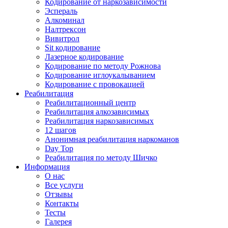
Кодирование от наркозависимости
Эспераль
Алкоминал
Налтрексон
Вивитрол
Sit кодирование
Лазерное кодирование
Кодирование по методу Рожнова
Кодирование иглоукалыванием
Кодирование с провокацией
Реабилитация
Реабилитационный центр
Реабилитация алкозависимых
Реабилитация наркозависимых
12 шагов
Анонимная реабилитация наркоманов
Day Top
Реабилитация по методу Шичко
Информация
О нас
Все услуги
Отзывы
Контакты
Тесты
Галерея