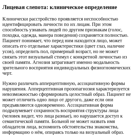
Лицевая слепота: клиническое определение
Клинически расстройство проявляется неспособностью
идентифицировать личности по их лицам. При этом
способность узнавать людей по другим признакам (голос,
походка, одежда, манера поведения) сохраняется полностью.
Пациент понимает, что перед ним находится лицо, может
описать его отдельные характеристики (цвет глаз, наличие
усов), определить пол, примерный возраст, но не может
связать этот визуальный стимул с конкретной личностью из
своей памяти. Агнозия затрагивает именно модальность
зрительного восприятия индивидуальных физиогномических
черт.
Нужно различать апперцептивную, ассоциативную формы
нарушения. Апперцептивная прозопагнозия характеризуется
невозможностью сформировать целостный образ. Пациент не
может отличить одно лицо от другого, даже если они
предъявляются одновременно. Ассоциативная форма
подразумевает сохранность восприятия структуры лица
(человек видит, что лица разные), но нарушается доступ к
семантической памяти. Больной не может назвать имя
обладателя лица, вспомнить обстоятельства знакомства,
информацию о нём, опираясь только на визуальный образ.