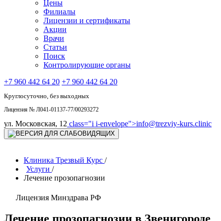
Цены
Филиалы
Лицензии и сертификаты
Акции
Врачи
Статьи
Поиск
Контролирующие органы
+7 960 442 64 20
+7 960 442 64 20
Круглосуточно, без выходных
Лицензия № Л041-01137-77/00293272
ул. Московская, 12
class="i i-envelope">
info@trezviy-kurs.clinic
Клиника Трезвый Курс
/
Услуги
/
Лечение прозопагнозии
Лицензия Минздрава РФ
Лечение прозопагнозии в Звенигороде