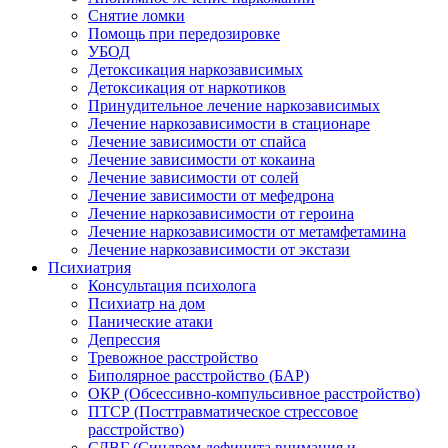
Снятие ломки
Помощь при передозировке
УБОД
Детоксикация наркозависимых
Детоксикация от наркотиков
Принудительное лечение наркозависимых
Лечение наркозависимости в стационаре
Лечение зависимости от спайса
Лечение зависимости от кокаина
Лечение зависимости от солей
Лечение зависимости от мефедрона
Лечение наркозависимости от героина
Лечение наркозависимости от метамфетамина
Лечение наркозависимости от экстази
Психиатрия
Консультация психолога
Психиатр на дом
Панические атаки
Депрессия
Тревожное расстройство
Биполярное расстройство (БАР)
ОКР (Обсессивно-компульсивное расстройство)
ПТСР (Посттравматическое стрессовое
расстройство)
СДВГ (Синдром дефицита внимания и