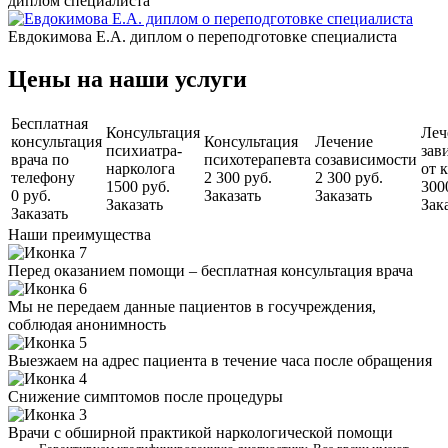
диплом специалиста
Евдокимова Е.А. диплом о переподготовке специалиста
Цены на наши услуги
Бесплатная
Консультация
Леч
консультация
Консультация
Лечение
психиатра-
зав
врача по
психотерапевта
созависимости
нарколога
от 
телефону
2 300 руб.
2 300 руб.
1500 руб.
300
0 руб.
Заказать
Заказать
Заказать
Зак
Заказать
Наши преимущества
Перед оказанием помощи – бесплатная консультация врача
Мы не передаем данные пациентов в госучреждения,
соблюдая анонимность
Выезжаем на адрес пациента в течение часа после обращения
Снижение симптомов после процедуры
Врачи с обширной практикой наркологической помощи