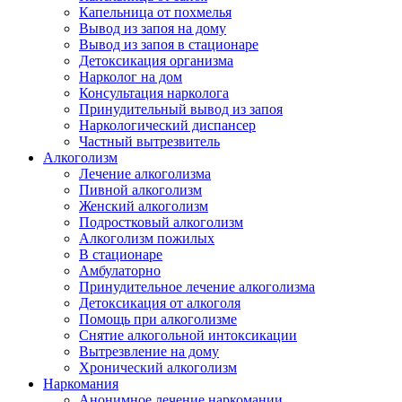
Капельница от похмелья
Вывод из запоя на дому
Вывод из запоя в стационаре
Детоксикация организма
Нарколог на дом
Консультация нарколога
Принудительный вывод из запоя
Наркологический диспансер
Частный вытрезвитель
Алкоголизм
Лечение алкоголизма
Пивной алкоголизм
Женский алкоголизм
Подростковый алкоголизм
Алкоголизм пожилых
В стационаре
Амбулаторно
Принудительное лечение алкоголизма
Детоксикация от алкоголя
Помощь при алкоголизме
Снятие алкогольной интоксикации
Вытрезвление на дому
Хронический алкоголизм
Наркомания
Анонимное лечение наркомании