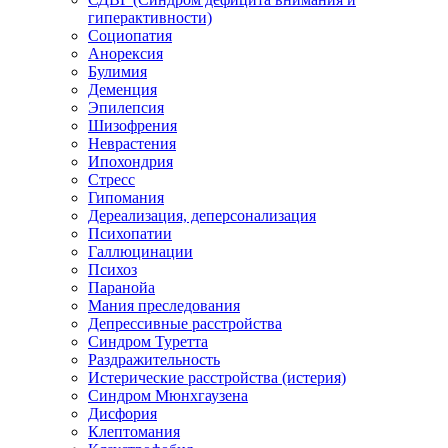
гиперактивности)
Социопатия
Анорексия
Булимия
Деменция
Эпилепсия
Шизофрения
Неврастения
Ипохондрия
Стресс
Гипомания
Дереализация, деперсонализация
Психопатии
Галлюцинации
Психоз
Паранойа
Мания преследования
Депрессивные расстройства
Синдром Туретта
Раздражительность
Истерические расстройства (истерия)
Синдром Мюнхгаузена
Дисфория
Клептомания