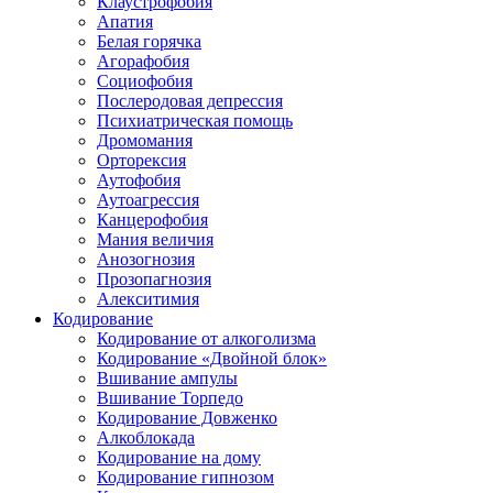
Клаустрофобия
Апатия
Белая горячка
Агорафобия
Социофобия
Послеродовая депрессия
Психиатрическая помощь
Дромомания
Орторексия
Аутофобия
Аутоагрессия
Канцерофобия
Мания величия
Анозогнозия
Прозопагнозия
Алекситимия
Кодирование
Кодирование от алкоголизма
Кодирование «Двойной блок»
Вшивание ампулы
Вшивание Торпедо
Кодирование Довженко
Алкоблокада
Кодирование на дому
Кодирование гипнозом