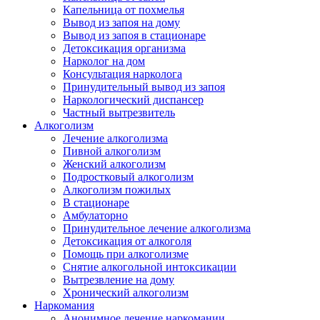
Капельница от похмелья
Вывод из запоя на дому
Вывод из запоя в стационаре
Детоксикация организма
Нарколог на дом
Консультация нарколога
Принудительный вывод из запоя
Наркологический диспансер
Частный вытрезвитель
Алкоголизм
Лечение алкоголизма
Пивной алкоголизм
Женский алкоголизм
Подростковый алкоголизм
Алкоголизм пожилых
В стационаре
Амбулаторно
Принудительное лечение алкоголизма
Детоксикация от алкоголя
Помощь при алкоголизме
Снятие алкогольной интоксикации
Вытрезвление на дому
Хронический алкоголизм
Наркомания
Анонимное лечение наркомании