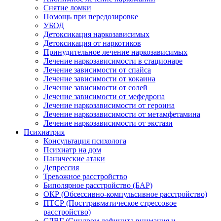
Снятие ломки
Помощь при передозировке
УБОД
Детоксикация наркозависимых
Детоксикация от наркотиков
Принудительное лечение наркозависимых
Лечение наркозависимости в стационаре
Лечение зависимости от спайса
Лечение зависимости от кокаина
Лечение зависимости от солей
Лечение зависимости от мефедрона
Лечение наркозависимости от героина
Лечение наркозависимости от метамфетамина
Лечение наркозависимости от экстази
Психиатрия
Консультация психолога
Психиатр на дом
Панические атаки
Депрессия
Тревожное расстройство
Биполярное расстройство (БАР)
ОКР (Обсессивно-компульсивное расстройство)
ПТСР (Посттравматическое стрессовое
расстройство)
СДВГ (Синдром дефицита внимания и