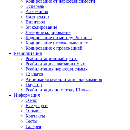
Кодирование от наркозависимости
Эспераль
Алкоминал
Налтрексон
Вивитрол
Sit кодирование
Лазерное кодирование
Кодирование по методу Рожнова
Кодирование иглоукалыванием
Кодирование с провокацией
Реабилитация
Реабилитационный центр
Реабилитация алкозависимых
Реабилитация наркозависимых
12 шагов
Анонимная реабилитация наркоманов
Day Top
Реабилитация по методу Шичко
Информация
О нас
Все услуги
Отзывы
Контакты
Тесты
Галерея