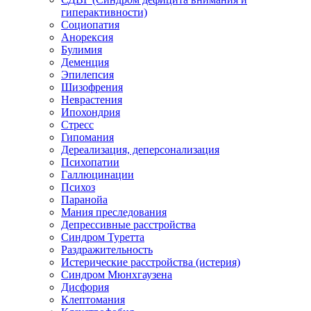
гиперактивности)
Социопатия
Анорексия
Булимия
Деменция
Эпилепсия
Шизофрения
Неврастения
Ипохондрия
Стресс
Гипомания
Дереализация, деперсонализация
Психопатии
Галлюцинации
Психоз
Паранойа
Мания преследования
Депрессивные расстройства
Синдром Туретта
Раздражительность
Истерические расстройства (истерия)
Синдром Мюнхгаузена
Дисфория
Клептомания