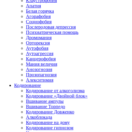
Клаустрофобия
Апатия
Белая горячка
Агорафобия
Социофобия
Послеродовая депрессия
Психиатрическая помощь
Дромомания
Орторексия
Аутофобия
Аутоагрессия
Канцерофобия
Мания величия
Анозогнозия
Прозопагнозия
Алекситимия
Кодирование
Кодирование от алкоголизма
Кодирование «Двойной блок»
Вшивание ампулы
Вшивание Торпедо
Кодирование Довженко
Алкоблокада
Кодирование на дому
Кодирование гипнозом