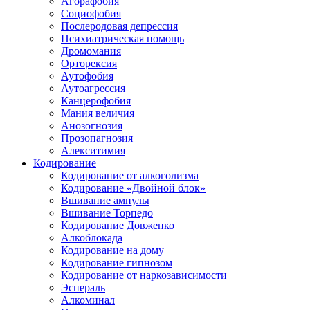
Агорафобия
Социофобия
Послеродовая депрессия
Психиатрическая помощь
Дромомания
Орторексия
Аутофобия
Аутоагрессия
Канцерофобия
Мания величия
Анозогнозия
Прозопагнозия
Алекситимия
Кодирование
Кодирование от алкоголизма
Кодирование «Двойной блок»
Вшивание ампулы
Вшивание Торпедо
Кодирование Довженко
Алкоблокада
Кодирование на дому
Кодирование гипнозом
Кодирование от наркозависимости
Эспераль
Алкоминал