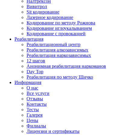
Налтрексон
Вивитрол
Sit кодирование
Лазерное кодирование
Кодирование по методу Рожнова
Кодирование иглоукалыванием
Кодирование с провокацией
Реабилитация
Реабилитационный центр
Реабилитация алкозависимых
Реабилитация наркозависимых
12 шагов
Анонимная реабилитация наркоманов
Day Top
Реабилитация по методу Шичко
Информация
О нас
Все услуги
Отзывы
Контакты
Тесты
Галерея
Цены
Филиалы
Лицензии и сертификаты