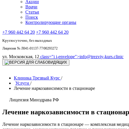
Акции
Врачи
Статьи
Поиск
Контролирующие органы
+7 960 442 64 20
+7 960 442 64 20
Круглосуточно, без выходных
Лицензия № Л041-01137-77/00293272
ул. Московская, 12
class="i i-envelope">
info@trezviy-kurs.clinic
Клиника Трезвый Курс
/
Услуги
/
Лечение наркозависимости в стационаре
Лицензия Минздрава РФ
Лечение наркозависимости в стационар
Лечение наркозависимости в стационаре — комплексная медиц