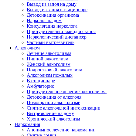
Вывод из запоя на дому
Вывод из запоя в стационаре
Детоксикация организма
Нарколог на дом
Консультация нарколога
Принудительный вывод из запоя
Наркологический диспансер
Частный вытрезвитель
Алкоголизм
Лечение алкоголизма
Пивной алкоголизм
Женский алкоголизм
Подростковый алкоголизм
Алкоголизм пожилых
В стационаре
Амбулаторно
Принудительное лечение алкоголизма
Детоксикация от алкоголя
Помощь при алкоголизме
Снятие алкогольной интоксикации
Вытрезвление на дому
Хронический алкоголизм
Наркомания
Анонимное лечение наркомании
Снятие ломки