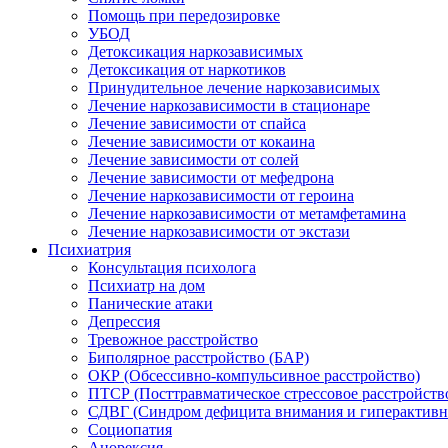
Помощь при передозировке
УБОД
Детоксикация наркозависимых
Детоксикация от наркотиков
Принудительное лечение наркозависимых
Лечение наркозависимости в стационаре
Лечение зависимости от спайса
Лечение зависимости от кокаина
Лечение зависимости от солей
Лечение зависимости от мефедрона
Лечение наркозависимости от героина
Лечение наркозависимости от метамфетамина
Лечение наркозависимости от экстази
Психиатрия
Консультация психолога
Психиатр на дом
Панические атаки
Депрессия
Тревожное расстройство
Биполярное расстройство (БАР)
ОКР (Обсессивно-компульсивное расстройство)
ПТСР (Посттравматическое стрессовое расстройств
СДВГ (Синдром дефицита внимания и гиперактивн
Социопатия
Анорексия