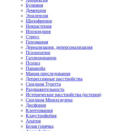
Булимия
Деменция
Эпилепсия
Шизофрения
Неврастения
Ипохондрия
Стресс
Гипомания
Дереализация, деперсонализация
Психопатии
Галлюцинации
Психоз
Паранойа
Мания преследования
Депрессивные расстройства
Синдром Туретта
Раздражительность
Истерические расстройства (истерия)
Синдром Мюнхгаузена
Дисфория
Клептомания
Клаустрофобия
Апатия
Белая горячка