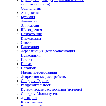
гиперактивности)
Социопатия
Анорексия
Булимия
Деменция
Эпилепсия
Шизофрения
Неврастения
Ипохондрия
Стресс
Гипомания
Дереализация, деперсонализация
Психопатии
Галлюцинации
Психоз
Паранойа
Мания преследования
Депрессивные расстройства
Синдром Туретта
Раздражительность
Истерические расстройства (истерия)
Синдром Мюнхгаузена
Дисфория
Клептомания