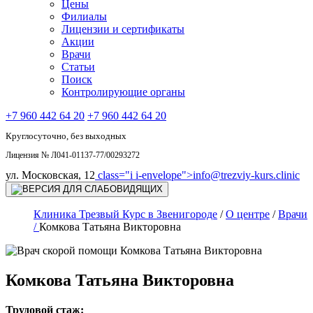
Цены
Филиалы
Лицензии и сертификаты
Акции
Врачи
Статьи
Поиск
Контролирующие органы
+7 960 442 64 20
+7 960 442 64 20
Круглосуточно, без выходных
Лицензия № Л041-01137-77/00293272
ул. Московская, 12
class="i i-envelope">
info@trezviy-kurs.clinic
Клиника Трезвый Курс в Звенигороде
/
О центре
/
Врачи
/
Комкова Татьяна Викторовна
Комкова Татьяна Викторовна
Трудовой стаж: