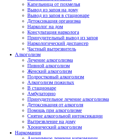
Капельница от похмелья
Вывод из запоя на дому
Вывод из запоя в стационаре
Детоксикация организма
Нарколог на дом
Консультация нарколога
Принудительный вывод из запоя
Наркологический диспансер
Частный вытрезвитель
Алкоголизм
Лечение алкоголизма
Пивной алкоголизм
Женский алкоголизм
Подростковый алкоголизм
Алкоголизм пожилых
В стационаре
Амбулаторно
Принудительное лечение алкоголизма
Детоксикация от алкоголя
Помощь при алкоголизме
Снятие алкогольной интоксикации
Вытрезвление на дому
Хронический алкоголизм
Наркомания
Анонимное лечение наркомании