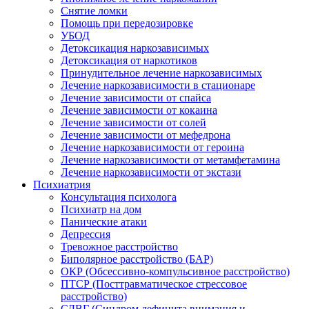
Снятие ломки
Помощь при передозировке
УБОД
Детоксикация наркозависимых
Детоксикация от наркотиков
Принудительное лечение наркозависимых
Лечение наркозависимости в стационаре
Лечение зависимости от спайса
Лечение зависимости от кокаина
Лечение зависимости от солей
Лечение зависимости от мефедрона
Лечение наркозависимости от героина
Лечение наркозависимости от метамфетамина
Лечение наркозависимости от экстази
Психиатрия
Консультация психолога
Психиатр на дом
Панические атаки
Депрессия
Тревожное расстройство
Биполярное расстройство (БАР)
ОКР (Обсессивно-компульсивное расстройство)
ПТСР (Посттравматическое стрессовое
расстройство)
СДВГ (Синдром дефицита внимания и