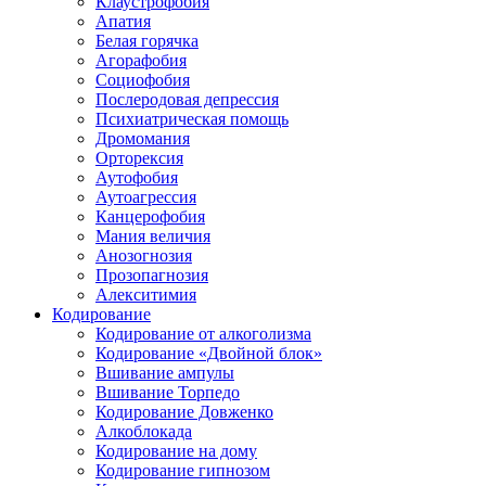
Клаустрофобия
Апатия
Белая горячка
Агорафобия
Социофобия
Послеродовая депрессия
Психиатрическая помощь
Дромомания
Орторексия
Аутофобия
Аутоагрессия
Канцерофобия
Мания величия
Анозогнозия
Прозопагнозия
Алекситимия
Кодирование
Кодирование от алкоголизма
Кодирование «Двойной блок»
Вшивание ампулы
Вшивание Торпедо
Кодирование Довженко
Алкоблокада
Кодирование на дому
Кодирование гипнозом