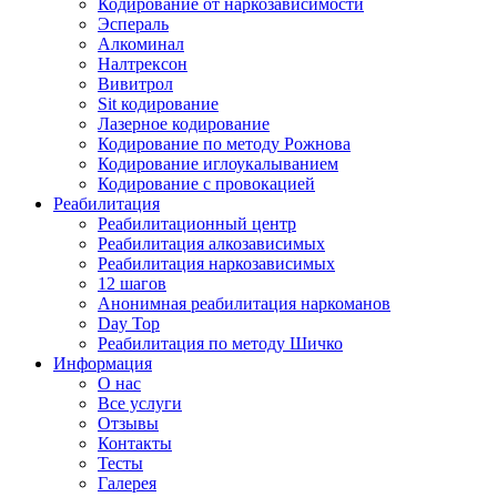
Кодирование от наркозависимости
Эспераль
Алкоминал
Налтрексон
Вивитрол
Sit кодирование
Лазерное кодирование
Кодирование по методу Рожнова
Кодирование иглоукалыванием
Кодирование с провокацией
Реабилитация
Реабилитационный центр
Реабилитация алкозависимых
Реабилитация наркозависимых
12 шагов
Анонимная реабилитация наркоманов
Day Top
Реабилитация по методу Шичко
Информация
О нас
Все услуги
Отзывы
Контакты
Тесты
Галерея